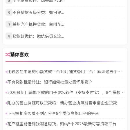
学生贷款软件：哪些助学AP...
5
不良贷款五级分类：如何评...
6
兰州汽车抵押贷款：兰州车...
7
贷款群微信：微信借贷交流...
8
猜你喜欢
比较容易申请的小额贷款平台10月速贷备用平台！解读这五个借一万利息2000合法不
不良贷款批量转让：银行如何批量处置坏账资产
2026最新目前能下款的口子论坛软件（支持支付宝），8个贷款靠谱的平台无私分享
刚办的营业执照可以贷款吗：新办营业执照能否申请企业贷款
下卡被拒多久看不到？分享8个类似高炮口子的平台
花户哪里能借到钱啊急用钱，归纳5个2025最新可靠贷款平台