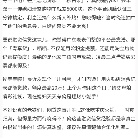
等一下咯！差点忘记讲那个「秒白条」，真的是yyds！去年
双十一俺媳妇清空购物车就差5000块，这个平台刷脸认证三
分钟搞定，利息还搞什么新人补贴！您晓得啵？当时俺还抽中
了他们的免息券，白嫖的感觉不要太爽！
要说融资信贷这块儿，俺觉得广东老表们整的平台最靠谱。那
个「粤享贷」，啧啧...不仅能用公积金提额，还能用淘宝购物
记录提额度！最绝的是他家午夜闪电放款，凌晨三点借钱买彩
票都来得及！
诶等等嘛！最近发现个「川融宝」才叫巴适！用火锅店消费记
录都能贷款，额度最高20万！上个月俺用这个口子给丈母娘
凑彩礼钱，现在媳妇天天夸俺是理财小能手！
不过说真的老铁们，网贷这事儿吧...就像吃重庆火锅，一时爽
归爽，但得量力而行晓得不？俺这些融资信贷经验都是拿真金
白银试出来的！您要真想整，建议先算清楚综合年化利率...