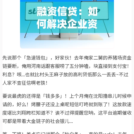
先说那个「急速钱包」，好家伙！去年俺家二舅的养猪场资金
链要断，俺用河南话跟客服唠了五分钟嗑，块直接到支付宝！
利息？咳...也就比村头王麻子放的高利贷低那么一丢丢~不过
人家不查征信啊老铁！
要说最虎的还得是「钱多多」！上个月俺在沈阳撸串儿时候申
请的，好么！烤腰子还没上桌呢短信叮咚就到账了！这放款速
度堪比刘翔跨栏知道不？诶不过得提醒您呐，这平台逾期催收
可都是带着大金链子的社会银儿...