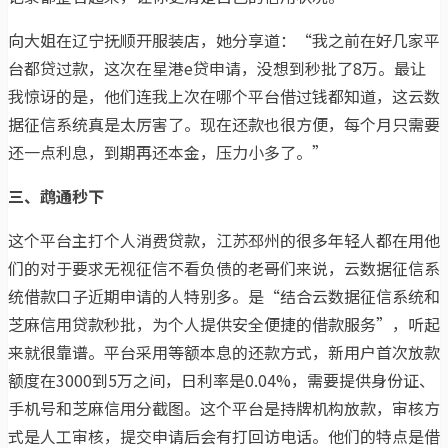
向大姐在辽宁抚顺开服装店，她分享道：“我之前在好几家平
台都贷过款，这次在星港e贷申请，没想到秒批了8万。最让
我惊讶的是，他们连我上次在哪个平台借过钱都知道，这云数
据征信系统真是太厉害了。现在还款也很方便，每个月只需要
还一点利息，到期再还本金，压力小多了。”
三、鹉通秒下
这个平台主打个人消费贷款，江苏邳州的很多年轻人都在用他
们的对于要求无视征信不看负债的老哥们来说，云数据征信系
统借款口子近期申请的人特别多。是“结合云数据征信系统和
芝麻信用贷款秒批，为个人提供安全便捷的借款服务”，听起
来就很靠谱。平台采用等额本息的还款方式，新用户首次放款
额度在3000到5万之间，日利率是0.04%，需要提供身份证、
手机号和芝麻信用分截图。这个平台是持牌机构放款，审核方
式是人工审核，提交申请后会有打回访电话。他们的特点是借