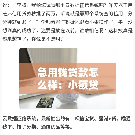
说：“李叔，我给您试试那个云数据征信系统吧？昨天老王用
芝麻信用贷款秒批了两万，听说就是靠那个系统查的信用，分
分钟就到账了。”李师傅将信将疑地跟着小张操作了一番，没
想到真的成功了，这要是放在以前，谁敢相信啊？这科技真是
越来越神了，你说是不是啊？
云数据征信系统，最新推出的有：呗信宝贷、星港e贷、鹉通
秒下、桔子分期、通信优品等等。