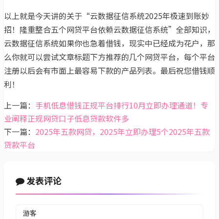
以上就是今天讲的关于“云数据征信系统2025年极速到账妙
招！隆重整合五个网贷平台依赖云数据征信系统”全部知识，
云数据征信系统如果你也急着借钱，现实中已经成为花户，那
么你就可以尝试文章标题下方推荐的几个网贷平台，每个平台
注册以后会有市面上最容易下款的产品列表。最后祝您借钱顺
利！
上一篇：
手机低息借钱正规平台排行10月立即办理通道！专
业阐释正规网贷口子低息贷款软件多
下一篇：
2025年五款网贷，2025年立即办理5个2025年五款
贷款平台
发表评论