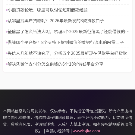
小额贷款论坛：哪里可以讨论短期借款经验
从哪里找黑户贷款呢？2026年最新发的8款贷款口子
征信黑了怎么当法人呢，梳理5个2025最新征信黑了还能借钱的平台
借钱哪个平台好？8个支持下款到微信的看银行流水的网贷口子
失信人几年就不追究了，分析五个2025最新现在借款平台好贷款
解决凭微信支付分怎么借钱的6个18岁借钱平台分享
本网站信息均为网友发布，仅供参考，不构成任何借贷建议。所有产品由持
牌金融机构提供，借款前请仔细阅读协议，理性评估还款能力，切勿过度借
贷。贷款有风险，申请需谨慎。未成年人禁止申请。如有侵权请联系管理修
改。 | © 狐小经验网 |
www.hxjka.com