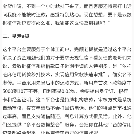
宝贷申请，不到一个小时就批下来了，而且客服还特意打电话
问我能不能按时还款，感觉特别贴心。现在想想，要不是云数
据征信系统查得那么准，我哪能这么快拿到钱啊？”
二、星港e贷
这个平台主要服务于个体工商户，完颜老板就是通过这个平台
解决了资金难题他们的对于要求无视征信不看负债的老哥们来
说，云数据征信系统借款口子近期申请的人特别多。是“依托
芝麻信用贷款秒批技术，实现信用贷款快速审批”，确实名不
虚传。平台采用先息后本的还款方式，新用户首次下款额度在
5000到10万不等，日利率是0.02%，需要提供身份证、银行
卡和经营证明。这个平台也是持牌机构放款，审核方式是系统
自动审核，提交申请后不会打回访电话。他们的特点是审批通
过率高，而且支持随借随还，利息计算方式很灵活。此外，他
们还提供“多平台数据整合”服务，会把你在其他平台的信用
记录都整合起来，让你更清楚自己的信用状况。