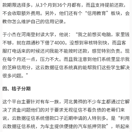
款期限选择多，从3个月到36个月都有，而且支持提前还款，
不会收取额外费用。另外，他们还有个“信用教育”板块，会
教你怎么维护自己的信用记录。
于小杰在河南登封读大学，他说：“我之前想买电脑，家里钱
不够，就在鹉通秒下借了4000。没想到审核特别快，而且客
服打电话来的时候还问我能不能按时还款，感觉特别负责。现
在每个月还一点，压力不大。而且我注意到他们系统里显示我
的芝麻信用分，这云数据征信系统真的能帮我们这些学生解决
很多问题。”
四、桔子分期
这个平台主要针对有车一族，河北黄骅的不少车主都通过它解
决了资金问题他们的对于要求无视征信不看负债的老哥们来
说，云数据征信系统借款口子近期申请的人特别多。是“利用
云数据征信系统，为车主提供便捷的汽车抵押贷款”，听起来