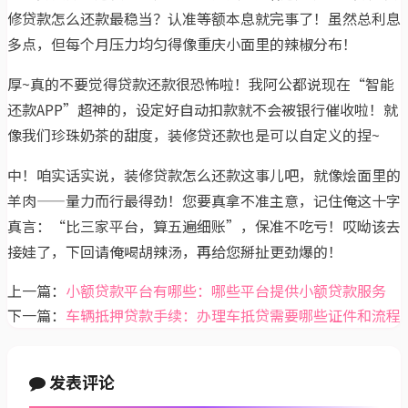
修贷款怎么还款最稳当？认准等额本息就完事了！虽然总利息
多点，但每个月压力均匀得像重庆小面里的辣椒分布！
厚~真的不要觉得贷款还款很恐怖啦！我阿公都说现在“智能
还款APP”超神的，设定好自动扣款就不会被银行催收啦！就
像我们珍珠奶茶的甜度，装修贷还款也是可以自定义的捏~
中！咱实话实说，装修贷款怎么还款这事儿吧，就像烩面里的
羊肉——量力而行最得劲！您要真拿不准主意，记住俺这十字
真言：“比三家平台，算五遍细账”，保准不吃亏！哎呦该去
接娃了，下回请俺喝胡辣汤，再给您掰扯更劲爆的！
上一篇：
小额贷款平台有哪些：哪些平台提供小额贷款服务
下一篇：
车辆抵押贷款手续：办理车抵贷需要哪些证件和流程
发表评论