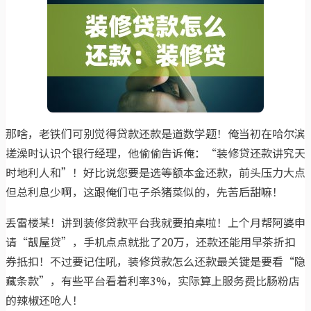
那啥，老铁们可别觉得贷款还款是道数学题！俺当初在哈尔滨
搓澡时认识个银行经理，他偷偷告诉俺：“装修贷还款讲究天
时地利人和”！好比说您要是选等额本金还款，前头压力大点
但总利息少啊，这跟俺们屯子杀猪菜似的，先苦后甜嘛！
丢雷楼某！讲到装修贷款平台我就要拍桌啦！上个月帮阿婆申
请“靓屋贷”，手机点点就批了20万，还款还能用早茶折扣
券抵扣！不过要记住吼，装修贷款怎么还款最关键是要看“隐
藏条款”，有些平台看着利率3%，实际算上服务费比肠粉店
的辣椒还呛人！