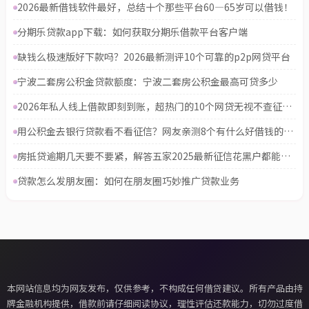
2026最新借钱软件最好，总结十个那些平台60—65岁可以借钱！
分期乐贷款app下载：如何获取分期乐借款平台客户端
缺钱么极速版好下款吗？2026最新测评10个可靠的p2p网贷平台
宁波二套房公积金贷款额度：宁波二套房公积金最高可贷多少
2026年私人线上借款即刻到账，超热门的10个网贷无视不查征信平台推荐
用公积金去银行贷款看不看征信？网友亲测8个有什么好借钱的平台盘点
房抵贷逾期几天要不要紧，解答五家2025最新征信花黑户都能下款的平台
贷款怎么发朋友圈：如何在朋友圈巧妙推广贷款业务
本网站信息均为网友发布，仅供参考，不构成任何借贷建议。所有产品由持
牌金融机构提供，借款前请仔细阅读协议，理性评估还款能力，切勿过度借