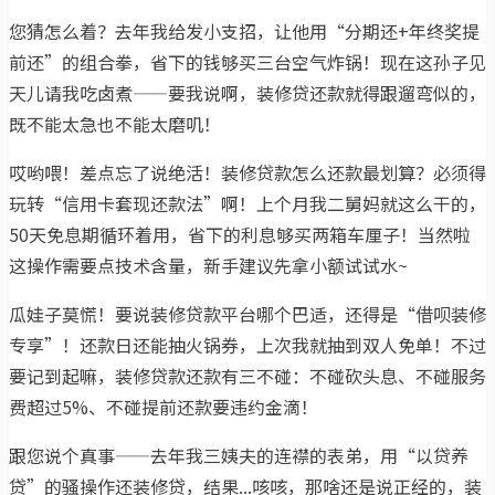
您猜怎么着？去年我给发小支招，让他用“分期还+年终奖提
前还”的组合拳，省下的钱够买三台空气炸锅！现在这孙子见
天儿请我吃卤煮——要我说啊，装修贷还款就得跟遛弯似的，
既不能太急也不能太磨叽！
哎哟喂！差点忘了说绝活！装修贷款怎么还款最划算？必须得
玩转“信用卡套现还款法”啊！上个月我二舅妈就这么干的，
50天免息期循环着用，省下的利息够买两箱车厘子！当然啦
这操作需要点技术含量，新手建议先拿小额试试水~
瓜娃子莫慌！要说装修贷款平台哪个巴适，还得是“借呗装修
专享”！还款日还能抽火锅券，上次我就抽到双人免单！不过
要记到起嘛，装修贷款还款有三不碰：不碰砍头息、不碰服务
费超过5%、不碰提前还款要违约金滴！
跟您说个真事——去年我三姨夫的连襟的表弟，用“以贷养
贷”的骚操作还装修贷，结果...咳咳，那啥还是说正经的，装