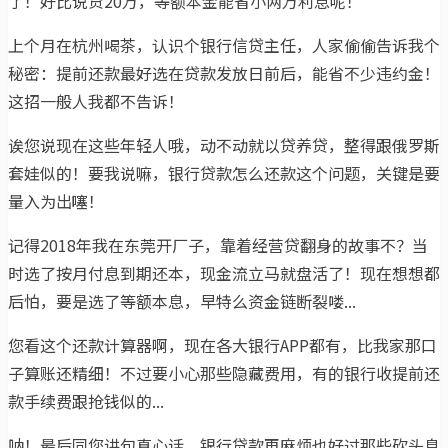
了！好比说贷20万，等额本金能省小两万利息呢！
上个月在杭州喝茶，认识个银行信贷主任，人家偷偷告诉我个
秘密：提前还款最好选在贷款发放日前后，能省不少违约金！
这招一般人我都不告诉！
诶您说现在这些年轻人哦，动不动就以贷养贷，整得跟俄罗斯
套娃似的！要我说嘛，银行贷款怎么还款这个问题，关键是要
量入为出噻！
记得2018年我在东莞开厂子，靠着经营贷翻身的故事不？当
时选了按月付息到期还本，现金流立马就盘活了！现在想想都
后怕，要是选了等额本息，早特么资金链断裂喽...
您看这个还款计算器啊，现在各大银行APP都有，比我家那口
子算账还精细！不过要小心那些隐藏费用，有的银行收提前还
款手续费跟抢钱似的...
呐！最后同您讲句真心话，银行贷款再麻烦也好过那些砍头息