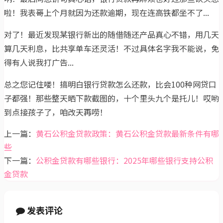
啦！我表哥上个月就因为还款逾期，现在连高铁都坐不了...
对了！最近发现某银行新出的随借随还产品真心不错，用几天
算几天利息，比共享单车还灵活！不过具体名字我不能说，免
得有人说我打广告...
总之您记住喽！搞明白银行贷款怎么还款，比会100种网贷口
子都强！那些整天晒下款截图的，十个里头九个是托儿！哎哟
到点接孩子了，咱改天再唠！
上一篇：
黄石公积金贷款政策：黄石公积金贷款最新条件有哪
些
下一篇：
公积金贷款有哪些银行：2025年哪些银行支持公积
金贷款
发表评论