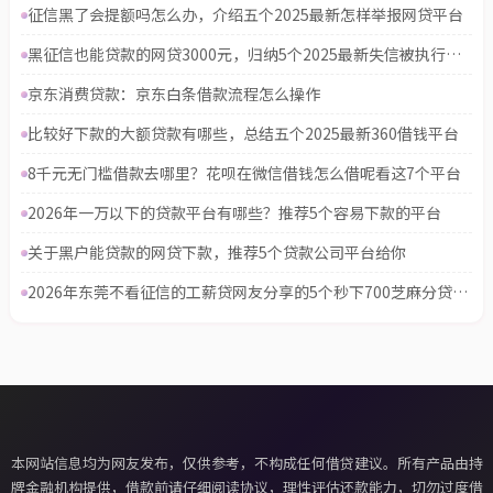
征信黑了会提额吗怎么办，介绍五个2025最新怎样举报网贷平台
黑征信也能贷款的网贷3000元，归纳5个2025最新失信被执行人能贷款的口子
京东消费贷款：京东白条借款流程怎么操作
比较好下款的大额贷款有哪些，总结五个2025最新360借钱平台
8千元无门槛借款去哪里？花呗在微信借钱怎么借呢看这7个平台
2026年一万以下的贷款平台有哪些？推荐5个容易下款的平台
关于黑户能贷款的网贷下款，推荐5个贷款公司平台给你
2026年东莞不看征信的工薪贷网友分享的5个秒下700芝麻分贷款软件我觉得不错！
本网站信息均为网友发布，仅供参考，不构成任何借贷建议。所有产品由持
牌金融机构提供，借款前请仔细阅读协议，理性评估还款能力，切勿过度借