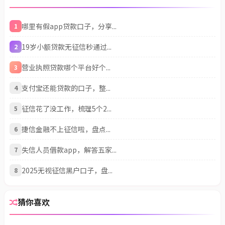
哪里有假app贷款口子，分享...
1
19岁小额贷款无征信秒通过...
2
营业执照贷款哪个平台好个...
3
支付宝还能贷款的口子，整...
4
征信花了没工作，梳理5个2...
5
捷信金融不上征信啦，盘点...
6
失信人员借款app，解答五家...
7
2025无视征信黑户口子，盘...
8
猜你喜欢