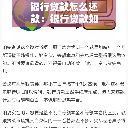
咱先说说这个微粒贷啊，那还款方式叫一个花里胡哨！上个月
帮隔壁王婶操作，好家伙，等额本息和先息后本整得跟选秀似
的。不过要说最省心，还得是自动还款，绑定工资卡就完事
儿！
诶您可别学我表弟！那小子去年搞了个714高炮，现在还在老
家躲债呢...所以说啊，银行贷款虽然手续麻烦点，但人家还款
计划写得明明白白，不像那些野鸡平台...
咱说实在的，您要是整不明白等额本金和等额本息的区别，就
跟搁菜市场挑大白菜似的——看着都差不多，实际差老鼻子钱